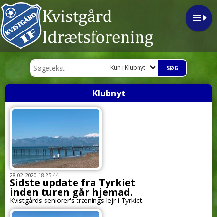
Kun i Klubnyt
Klubnyt
28-02-2020 18:25:44
Sidste update fra Tyrkiet
inden turen går hjemad.
Kvistgårds seniorer's trænings lejr i Tyrkiet.