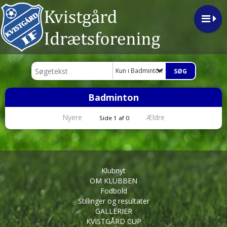
Kun i Badminton
Badminton
Nyere
Ældre
Side 1 af 0
Klubnyt
OM KLUBBEN
Fodbold
Stillinger og resultater
GALLERIER
KVISTGÅRD CUP