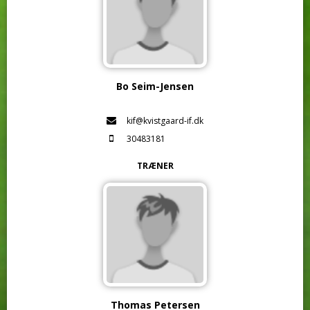
Bo Seim-Jensen
kif@kvistgaard-if.dk
30483181
TRÆNER
Thomas Petersen