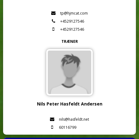
tp@hjmcat.com
+4529127546
+4529127546
TRÆNER
Nils Peter Hasfeldt Andersen
nils@hasfeldt.net
60116799